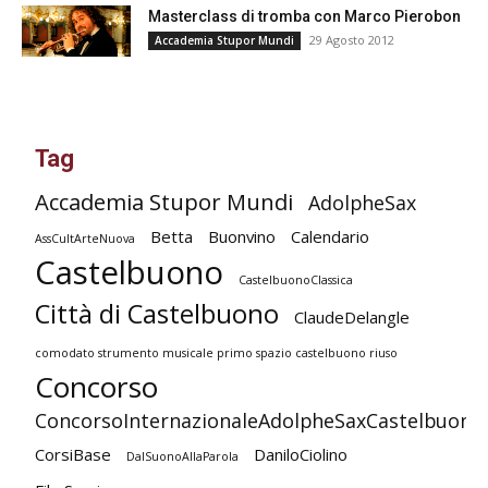
Masterclass di tromba con Marco Pierobon
29 Agosto 2012
Accademia Stupor Mundi
Tag
Accademia Stupor Mundi
AdolpheSax
Betta
Buonvino
Calendario
AssCultArteNuova
Castelbuono
CastelbuonoClassica
Città di Castelbuono
ClaudeDelangle
comodato strumento musicale primo spazio castelbuono riuso
Concorso
ConcorsoInternazionaleAdolpheSaxCastelbuono
CorsiBase
DaniloCiolino
DalSuonoAllaParola