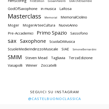
FilmScoring
FirstEdition
GiovaniTalenti
GliArchiEnsemble
GodOfSaxophone
in musica
LaRosa
Masterclass
MemorialCiolino
Memorial
Moger
MogerArteeCultura
NuovoAnno
Primo Spazio
Pre-Accademici
Sassofono
sax
Saxophone
ScuolaDiMusica
ScuoleMedieIndirizzoMusicale
SIAE
SimoneBernardini
SMIM
Steven Mead
Tagliavia
TerzaEdizione
Vasapolli
Winner
Zoccatelli
SEGUICI SU INSTAGRAM
@CASTELBUONOCLASSICA