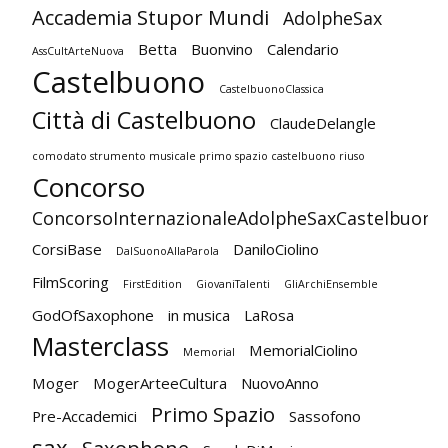
Accademia Stupor Mundi
AdolpheSax
Betta
Buonvino
Calendario
AssCultArteNuova
Castelbuono
CastelbuonoClassica
Città di Castelbuono
ClaudeDelangle
comodato strumento musicale primo spazio castelbuono riuso
Concorso
ConcorsoInternazionaleAdolpheSaxCastelbuono
CorsiBase
DaniloCiolino
DalSuonoAllaParola
FilmScoring
FirstEdition
GiovaniTalenti
GliArchiEnsemble
GodOfSaxophone
in musica
LaRosa
Masterclass
MemorialCiolino
Memorial
Moger
MogerArteeCultura
NuovoAnno
Primo Spazio
Pre-Accademici
Sassofono
sax