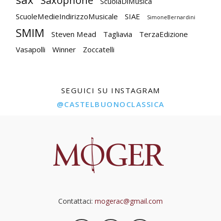
Saxophone
ScuolaDiMusica
ScuoleMedieIndirizzoMusicale
SIAE
SimoneBernardini
SMIM
Steven Mead
Tagliavia
TerzaEdizione
Vasapolli
Winner
Zoccatelli
SEGUICI SU INSTAGRAM
@CASTELBUONOCLASSICA
Contattaci:
mogerac@gmail.com