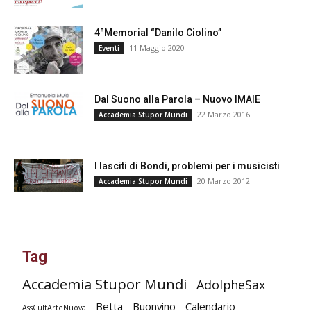
4°Memorial “Danilo Ciolino”
11 Maggio 2020
Eventi
Dal Suono alla Parola – Nuovo IMAIE
22 Marzo 2016
Accademia Stupor Mundi
I lasciti di Bondi, problemi per i musicisti
20 Marzo 2012
Accademia Stupor Mundi
Tag
Accademia Stupor Mundi
AdolpheSax
Betta
Buonvino
Calendario
AssCultArteNuova