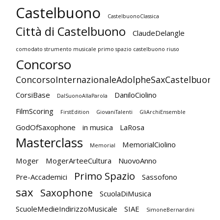
Castelbuono
CastelbuonoClassica
Città di Castelbuono
ClaudeDelangle
comodato strumento musicale primo spazio castelbuono riuso
Concorso
ConcorsoInternazionaleAdolpheSaxCastelbuono
CorsiBase
DaniloCiolino
DalSuonoAllaParola
FilmScoring
FirstEdition
GiovaniTalenti
GliArchiEnsemble
GodOfSaxophone
in musica
LaRosa
Masterclass
MemorialCiolino
Memorial
Moger
MogerArteeCultura
NuovoAnno
Primo Spazio
Pre-Accademici
Sassofono
sax
Saxophone
ScuolaDiMusica
ScuoleMedieIndirizzoMusicale
SIAE
SimoneBernardini