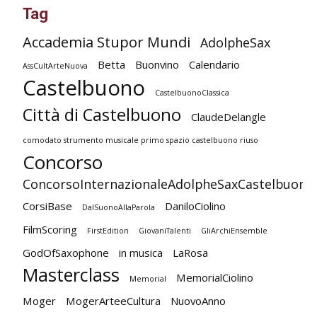
Tag
Accademia Stupor Mundi
AdolpheSax
Betta
Buonvino
Calendario
AssCultArteNuova
Castelbuono
CastelbuonoClassica
Città di Castelbuono
ClaudeDelangle
comodato strumento musicale primo spazio castelbuono riuso
Concorso
ConcorsoInternazionaleAdolpheSaxCastelbuono
CorsiBase
DaniloCiolino
DalSuonoAllaParola
FilmScoring
FirstEdition
GiovaniTalenti
GliArchiEnsemble
GodOfSaxophone
in musica
LaRosa
Masterclass
MemorialCiolino
Memorial
Moger
MogerArteeCultura
NuovoAnno