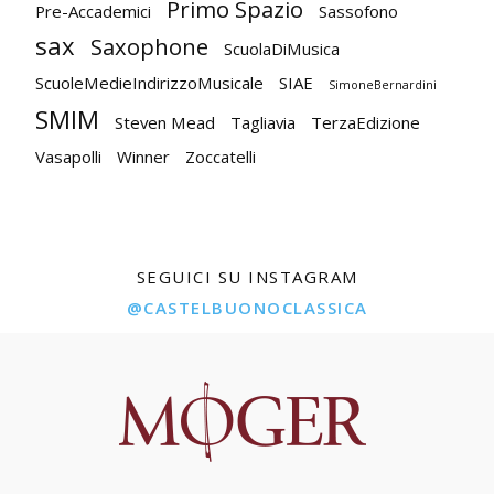
Primo Spazio
Pre-Accademici
Sassofono
sax
Saxophone
ScuolaDiMusica
ScuoleMedieIndirizzoMusicale
SIAE
SimoneBernardini
SMIM
Steven Mead
Tagliavia
TerzaEdizione
Vasapolli
Winner
Zoccatelli
SEGUICI SU INSTAGRAM
@CASTELBUONOCLASSICA