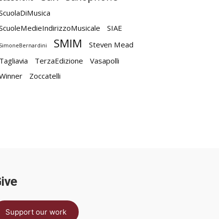
ScuolaDiMusica
ScuoleMedieIndirizzoMusicale
SIAE
SMIM
Steven Mead
SimoneBernardini
Tagliavia
TerzaEdizione
Vasapolli
Winner
Zoccatelli
ive
Support our work