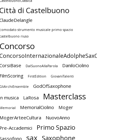
CastelbuonoClassica
Città di Castelbuono
ClaudeDelangle
comodato strumento musicale primo spazio
castelbuono riuso
Concorso
ConcorsoInternazionaleAdolpheSaxCastelbuono
CorsiBase
DaniloCiolino
DalSuonoAllaParola
FilmScoring
FirstEdition
GiovaniTalenti
GodOfSaxophone
GliArchiEnsemble
Masterclass
in musica
LaRosa
MemorialCiolino
Moger
Memorial
MogerArteeCultura
NuovoAnno
Primo Spazio
Pre-Accademici
sax
Saxophone
Sassofono