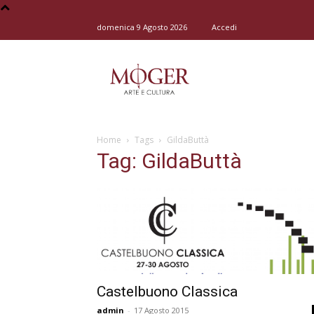
domenica 9 Agosto 2026
Accedi
Moger
Home
Tags
GildaButtà
–
Tag: GildaButtà
Arte
Castelbuono Classica
e
admin
-
17 Agosto 2015