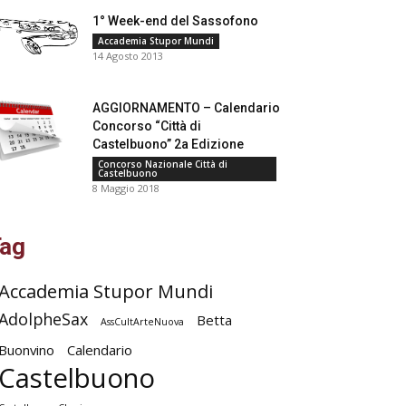
1° Week-end del Sassofono
Accademia Stupor Mundi
14 Agosto 2013
AGGIORNAMENTO – Calendario
Concorso “Città di
Castelbuono” 2a Edizione
Concorso Nazionale Città di
Castelbuono
8 Maggio 2018
ag
Accademia Stupor Mundi
AdolpheSax
Betta
AssCultArteNuova
Buonvino
Calendario
Castelbuono