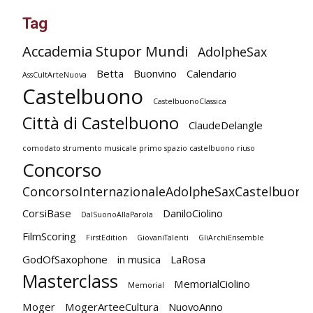
Tag
Accademia Stupor Mundi
AdolpheSax
Betta
Buonvino
Calendario
AssCultArteNuova
Castelbuono
CastelbuonoClassica
Città di Castelbuono
ClaudeDelangle
comodato strumento musicale primo spazio castelbuono riuso
Concorso
ConcorsoInternazionaleAdolpheSaxCastelbuono
CorsiBase
DaniloCiolino
DalSuonoAllaParola
FilmScoring
FirstEdition
GiovaniTalenti
GliArchiEnsemble
GodOfSaxophone
in musica
LaRosa
Masterclass
MemorialCiolino
Memorial
Moger
MogerArteeCultura
NuovoAnno