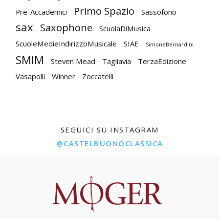
Primo Spazio
Pre-Accademici
Sassofono
sax
Saxophone
ScuolaDiMusica
ScuoleMedieIndirizzoMusicale
SIAE
SimoneBernardini
SMIM
Steven Mead
Tagliavia
TerzaEdizione
Vasapolli
Winner
Zoccatelli
SEGUICI SU INSTAGRAM
@CASTELBUONOCLASSICA