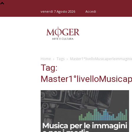
venerdì 7 Agosto 2026
Accedi
Moger
Home
Tags
Master1°livelloMusicaperleimmagin
–
Tag:
Master1°livelloMusica
Arte
e