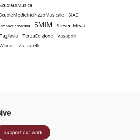
ScuolaDiMusica
ScuoleMedieIndirizzoMusicale
SIAE
SMIM
Steven Mead
SimoneBernardini
Tagliavia
TerzaEdizione
Vasapolli
Winner
Zoccatelli
ive
Support our work