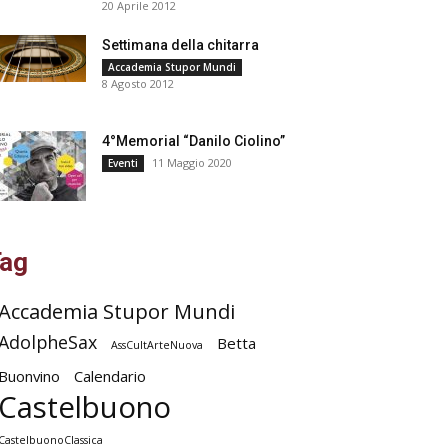
20 Aprile 2012
Settimana della chitarra
Accademia Stupor Mundi
8 Agosto 2012
4°Memorial “Danilo Ciolino”
11 Maggio 2020
Eventi
ag
Accademia Stupor Mundi
AdolpheSax
Betta
AssCultArteNuova
Buonvino
Calendario
Castelbuono
CastelbuonoClassica