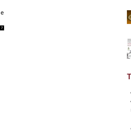
le
7
T