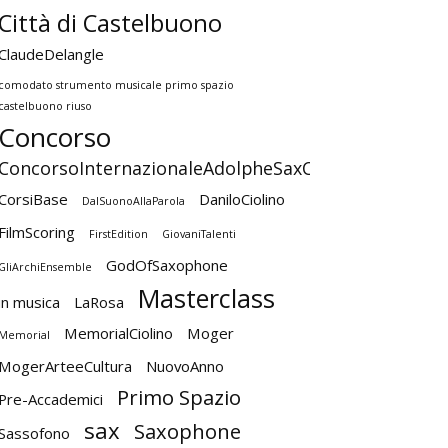
Città di Castelbuono
ClaudeDelangle
comodato strumento musicale primo spazio
castelbuono riuso
Concorso
ConcorsoInternazionaleAdolpheSaxCastelbuono
CorsiBase
DaniloCiolino
DalSuonoAllaParola
FilmScoring
FirstEdition
GiovaniTalenti
GodOfSaxophone
GliArchiEnsemble
Masterclass
in musica
LaRosa
MemorialCiolino
Moger
Memorial
MogerArteeCultura
NuovoAnno
Primo Spazio
Pre-Accademici
sax
Saxophone
Sassofono