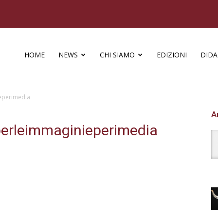
HOME
NEWS
CHI SIAMO
EDIZIONI
DIDA
ieperimedia
A
perleimmaginieperimedia