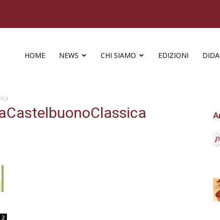
HOME
NEWS
CHI SIAMO
EDIZIONI
DIDA
ica
caCastelbuonoClassica
A
2