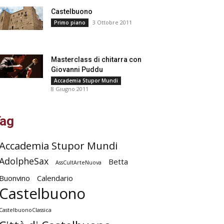
Castelbuono
3 Ottobre 2011
Primo piano
Masterclass di chitarra con
Giovanni Puddu
Accademia Stupor Mundi
8 Giugno 2011
ag
Accademia Stupor Mundi
AdolpheSax
Betta
AssCultArteNuova
Buonvino
Calendario
Castelbuono
CastelbuonoClassica