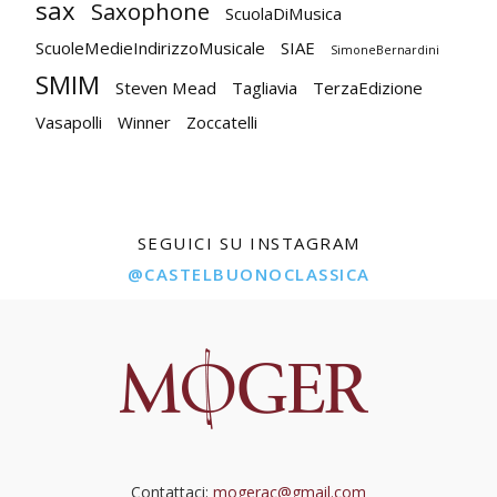
sax
Saxophone
ScuolaDiMusica
ScuoleMedieIndirizzoMusicale
SIAE
SimoneBernardini
SMIM
Steven Mead
Tagliavia
TerzaEdizione
Vasapolli
Winner
Zoccatelli
SEGUICI SU INSTAGRAM
@CASTELBUONOCLASSICA
Contattaci:
mogerac@gmail.com