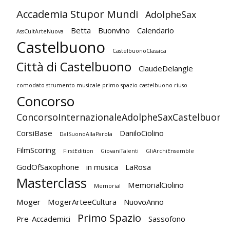
Accademia Stupor Mundi
AdolpheSax
Betta
Buonvino
Calendario
AssCultArteNuova
Castelbuono
CastelbuonoClassica
Città di Castelbuono
ClaudeDelangle
comodato strumento musicale primo spazio castelbuono riuso
Concorso
ConcorsoInternazionaleAdolpheSaxCastelbuono
CorsiBase
DaniloCiolino
DalSuonoAllaParola
FilmScoring
FirstEdition
GiovaniTalenti
GliArchiEnsemble
GodOfSaxophone
in musica
LaRosa
Masterclass
MemorialCiolino
Memorial
Moger
MogerArteeCultura
NuovoAnno
Primo Spazio
Pre-Accademici
Sassofono