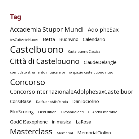
Tag
Accademia Stupor Mundi
AdolpheSax
Betta
Buonvino
Calendario
AssCultArteNuova
Castelbuono
CastelbuonoClassica
Città di Castelbuono
ClaudeDelangle
comodato strumento musicale primo spazio castelbuono riuso
Concorso
ConcorsoInternazionaleAdolpheSaxCastelbuono
CorsiBase
DaniloCiolino
DalSuonoAllaParola
FilmScoring
FirstEdition
GiovaniTalenti
GliArchiEnsemble
GodOfSaxophone
in musica
LaRosa
Masterclass
MemorialCiolino
Memorial