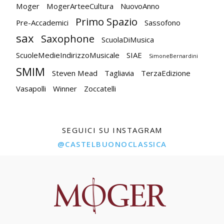
Moger
MogerArteeCultura
NuovoAnno
Primo Spazio
Pre-Accademici
Sassofono
sax
Saxophone
ScuolaDiMusica
ScuoleMedieIndirizzoMusicale
SIAE
SimoneBernardini
SMIM
Steven Mead
Tagliavia
TerzaEdizione
Vasapolli
Winner
Zoccatelli
SEGUICI SU INSTAGRAM
@CASTELBUONOCLASSICA