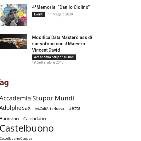
4°Memorial “Danilo Ciolino”
11 Maggio 2020
Eventi
Modifica Data Masterclass di
sassofono con il Maestro
Vincent David
Accademia Stupor Mundi
18 Settembre 2013
ag
Accademia Stupor Mundi
AdolpheSax
Betta
AssCultArteNuova
Buonvino
Calendario
Castelbuono
CastelbuonoClassica