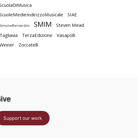
ScuolaDiMusica
ScuoleMedieIndirizzoMusicale
SIAE
SMIM
Steven Mead
SimoneBernardini
Tagliavia
TerzaEdizione
Vasapolli
Winner
Zoccatelli
ive
Support our work