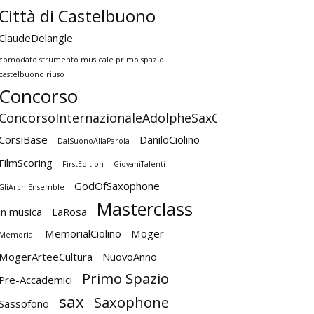
Città di Castelbuono
ClaudeDelangle
comodato strumento musicale primo spazio
castelbuono riuso
Concorso
ConcorsoInternazionaleAdolpheSaxCastelbuono
CorsiBase
DaniloCiolino
DalSuonoAllaParola
FilmScoring
FirstEdition
GiovaniTalenti
GodOfSaxophone
GliArchiEnsemble
Masterclass
in musica
LaRosa
MemorialCiolino
Moger
Memorial
MogerArteeCultura
NuovoAnno
Primo Spazio
Pre-Accademici
sax
Saxophone
Sassofono