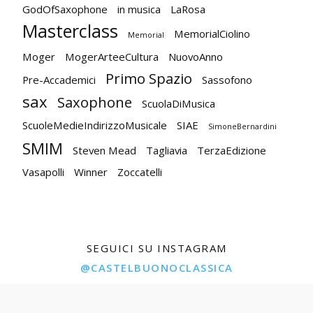
GodOfSaxophone
in musica
LaRosa
Masterclass
MemorialCiolino
Memorial
Moger
MogerArteeCultura
NuovoAnno
Primo Spazio
Pre-Accademici
Sassofono
sax
Saxophone
ScuolaDiMusica
ScuoleMedieIndirizzoMusicale
SIAE
SimoneBernardini
SMIM
Steven Mead
Tagliavia
TerzaEdizione
Vasapolli
Winner
Zoccatelli
SEGUICI SU INSTAGRAM
@CASTELBUONOCLASSICA