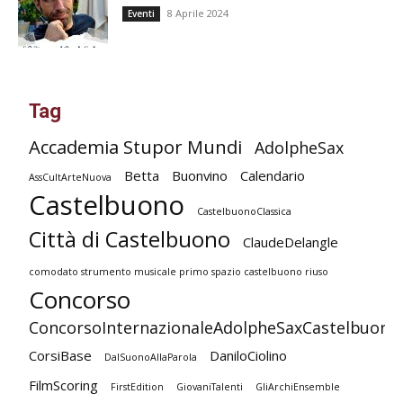
8 Aprile 2024
Eventi
Tag
Accademia Stupor Mundi
AdolpheSax
Betta
Buonvino
Calendario
AssCultArteNuova
Castelbuono
CastelbuonoClassica
Città di Castelbuono
ClaudeDelangle
comodato strumento musicale primo spazio castelbuono riuso
Concorso
ConcorsoInternazionaleAdolpheSaxCastelbuono
CorsiBase
DaniloCiolino
DalSuonoAllaParola
FilmScoring
FirstEdition
GiovaniTalenti
GliArchiEnsemble