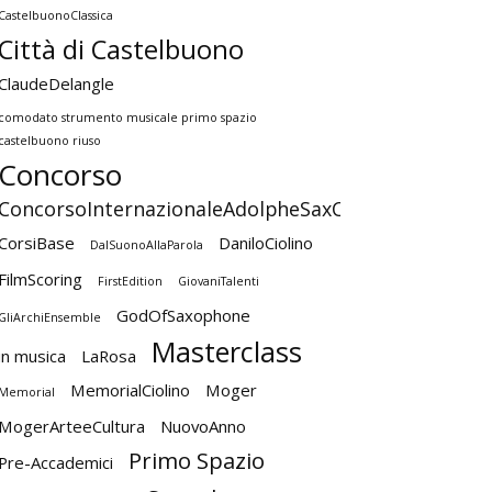
CastelbuonoClassica
Città di Castelbuono
ClaudeDelangle
comodato strumento musicale primo spazio
castelbuono riuso
Concorso
ConcorsoInternazionaleAdolpheSaxCastelbuono
CorsiBase
DaniloCiolino
DalSuonoAllaParola
FilmScoring
FirstEdition
GiovaniTalenti
GodOfSaxophone
GliArchiEnsemble
Masterclass
in musica
LaRosa
MemorialCiolino
Moger
Memorial
MogerArteeCultura
NuovoAnno
Primo Spazio
Pre-Accademici