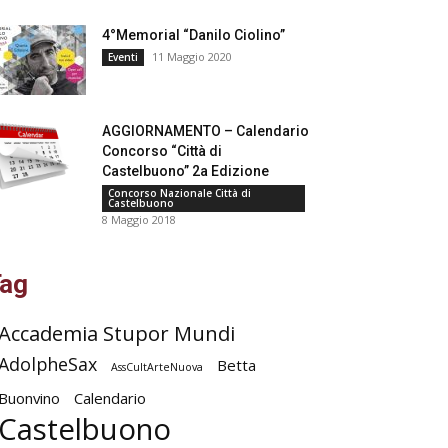
4°Memorial “Danilo Ciolino”
11 Maggio 2020
Eventi
AGGIORNAMENTO – Calendario
Concorso “Città di
Castelbuono” 2a Edizione
Concorso Nazionale Città di
Castelbuono
8 Maggio 2018
ag
Accademia Stupor Mundi
AdolpheSax
Betta
AssCultArteNuova
Buonvino
Calendario
Castelbuono