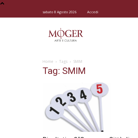
sabato 8 Agosto 2026
Accedi
Moger
Home
Tags
SMIM
–
Tag: SMIM
Arte
e