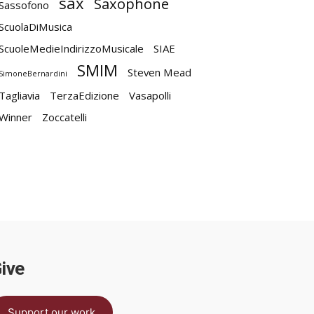
sax
Saxophone
Sassofono
ScuolaDiMusica
ScuoleMedieIndirizzoMusicale
SIAE
SMIM
Steven Mead
SimoneBernardini
Tagliavia
TerzaEdizione
Vasapolli
Winner
Zoccatelli
ive
Support our work