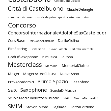
CastelbuonoClassica
Città di Castelbuono
ClaudeDelangle
comodato strumento musicale primo spazio castelbuono riuso
Concorso
ConcorsoInternazionaleAdolpheSaxCastelbuono
CorsiBase
DaniloCiolino
DalSuonoAllaParola
FilmScoring
FirstEdition
GiovaniTalenti
GliArchiEnsemble
GodOfSaxophone
in musica
LaRosa
Masterclass
MemorialCiolino
Memorial
Moger
MogerArteeCultura
NuovoAnno
Primo Spazio
Pre-Accademici
Sassofono
sax
Saxophone
ScuolaDiMusica
ScuoleMedieIndirizzoMusicale
SIAE
SimoneBernardini
SMIM
Steven Mead
Tagliavia
TerzaEdizione