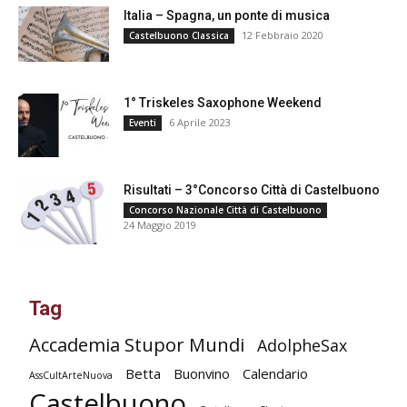
Italia – Spagna, un ponte di musica
12 Febbraio 2020
Castelbuono Classica
1° Triskeles Saxophone Weekend
6 Aprile 2023
Eventi
Risultati – 3°Concorso Città di Castelbuono
Concorso Nazionale Città di Castelbuono
24 Maggio 2019
Tag
Accademia Stupor Mundi
AdolpheSax
Betta
Buonvino
Calendario
AssCultArteNuova
Castelbuono