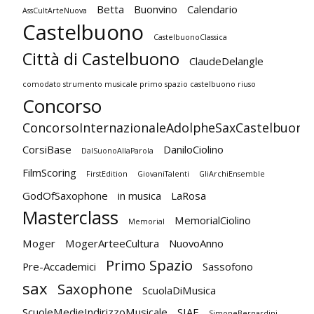
Betta
Buonvino
Calendario
AssCultArteNuova
Castelbuono
CastelbuonoClassica
Città di Castelbuono
ClaudeDelangle
comodato strumento musicale primo spazio castelbuono riuso
Concorso
ConcorsoInternazionaleAdolpheSaxCastelbuono
CorsiBase
DaniloCiolino
DalSuonoAllaParola
FilmScoring
FirstEdition
GiovaniTalenti
GliArchiEnsemble
GodOfSaxophone
in musica
LaRosa
Masterclass
MemorialCiolino
Memorial
Moger
MogerArteeCultura
NuovoAnno
Primo Spazio
Pre-Accademici
Sassofono
sax
Saxophone
ScuolaDiMusica
ScuoleMedieIndirizzoMusicale
SIAE
SimoneBernardini