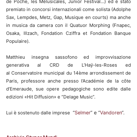
de Poche, les Mélusicales, Junior Festival…) ed è stato
premiato in concorsi internazionali come solista (Adolphe
Sax, Lempdes, Metz, Gap, Musique en courts) ma anche
in musica da camera con il Quatuor Morphing (Fnapec,
Osaka, Illzach, Fondation Cziffra et Fondation Banque
Populaire).​
Matthieu insegna sassofono ed improvvisazione
generativa al CRD de L’Haÿ-les-Roses ed
al Conservatoire municipal du 14ème arrondissement de
Paris, professore anche presso l’Académie de la côte
d’Emeraude, sue opere pedagogiche sono edite dalle
edizioni «Hit Diffusion» e “Delage Music”.
“
Selmer
” e “
Vandoren
“.
Lui è sostenuto dalle imprese