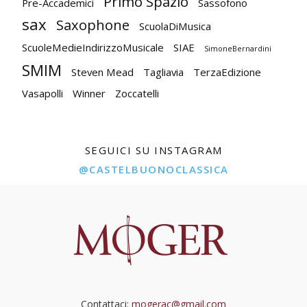
Primo Spazio
Pre-Accademici
Sassofono
sax
Saxophone
ScuolaDiMusica
ScuoleMedieIndirizzoMusicale
SIAE
SimoneBernardini
SMIM
Steven Mead
Tagliavia
TerzaEdizione
Vasapolli
Winner
Zoccatelli
SEGUICI SU INSTAGRAM
@CASTELBUONOCLASSICA
Contattaci:
mogerac@gmail.com