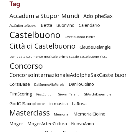
Tag
Accademia Stupor Mundi
AdolpheSax
Betta
Buonvino
Calendario
AssCultArteNuova
Castelbuono
CastelbuonoClassica
Città di Castelbuono
ClaudeDelangle
comodato strumento musicale primo spazio castelbuono riuso
Concorso
ConcorsoInternazionaleAdolpheSaxCastelbuono
CorsiBase
DaniloCiolino
DalSuonoAllaParola
FilmScoring
FirstEdition
GiovaniTalenti
GliArchiEnsemble
GodOfSaxophone
in musica
LaRosa
Masterclass
MemorialCiolino
Memorial
Moger
MogerArteeCultura
NuovoAnno