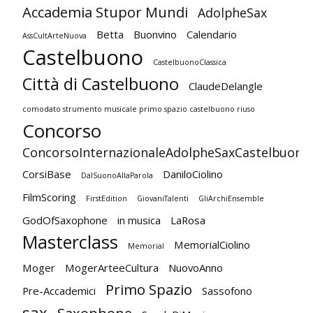
Accademia Stupor Mundi
AdolpheSax
Betta
Buonvino
Calendario
AssCultArteNuova
Castelbuono
CastelbuonoClassica
Città di Castelbuono
ClaudeDelangle
comodato strumento musicale primo spazio castelbuono riuso
Concorso
ConcorsoInternazionaleAdolpheSaxCastelbuono
CorsiBase
DaniloCiolino
DalSuonoAllaParola
FilmScoring
FirstEdition
GiovaniTalenti
GliArchiEnsemble
GodOfSaxophone
in musica
LaRosa
Masterclass
MemorialCiolino
Memorial
Moger
MogerArteeCultura
NuovoAnno
Primo Spazio
Pre-Accademici
Sassofono
sax
Saxophone