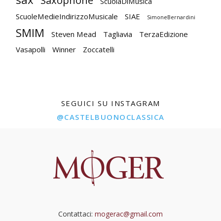
ScuolaDiMusica
ScuoleMedieIndirizzoMusicale
SIAE
SimoneBernardini
SMIM
Steven Mead
Tagliavia
TerzaEdizione
Vasapolli
Winner
Zoccatelli
SEGUICI SU INSTAGRAM
@CASTELBUONOCLASSICA
Contattaci:
mogerac@gmail.com