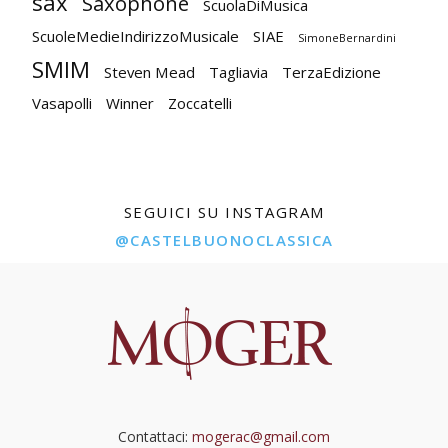
sax
Saxophone
ScuolaDiMusica
ScuoleMedieIndirizzoMusicale
SIAE
SimoneBernardini
SMIM
Steven Mead
Tagliavia
TerzaEdizione
Vasapolli
Winner
Zoccatelli
SEGUICI SU INSTAGRAM
@CASTELBUONOCLASSICA
Contattaci:
mogerac@gmail.com