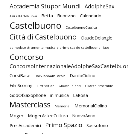
Accademia Stupor Mundi
AdolpheSax
Betta
Buonvino
Calendario
AssCultArteNuova
Castelbuono
CastelbuonoClassica
Città di Castelbuono
ClaudeDelangle
comodato strumento musicale primo spazio castelbuono riuso
Concorso
ConcorsoInternazionaleAdolpheSaxCastelbuono
CorsiBase
DaniloCiolino
DalSuonoAllaParola
FilmScoring
FirstEdition
GiovaniTalenti
GliArchiEnsemble
GodOfSaxophone
in musica
LaRosa
Masterclass
MemorialCiolino
Memorial
Moger
MogerArteeCultura
NuovoAnno
Primo Spazio
Pre-Accademici
Sassofono