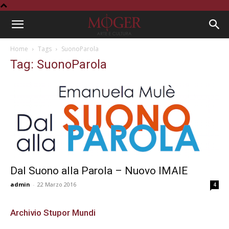
Home
Tags
SuonoParola
Tag: SuonoParola
Dal Suono alla Parola – Nuovo IMAIE
admin
-
22 Marzo 2016
4
Archivio Stupor Mundi