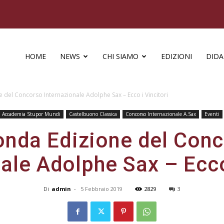
HOME
NEWS
CHI SIAMO
EDIZIONI
DIDA
 del Concorso Internazionale Adolphe Sax – Ecco i Vincitori
Accademia Stupor Mundi
Castelbuono Classica
Concorso Internazionale A.Sax
Eventi
nda Edizione del Con
ale Adolphe Sax – Ecco
Di
admin
-
5 Febbraio 2019
2829
3