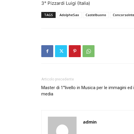
3° Pizzardi Luigi (Italia)
TAGS
AdolpheSax
Castelbuono
ConcorsoInt
Articolo precedente
Master di 1°livello in Musica per le immagini ed 
media
admin