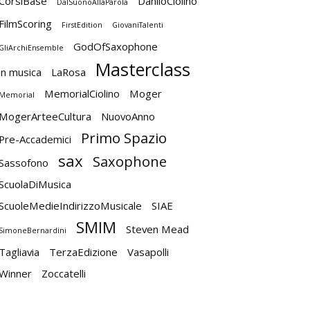
CorsiBase
DaniloCiolino
DalSuonoAllaParola
FilmScoring
FirstEdition
GiovaniTalenti
GodOfSaxophone
GliArchiEnsemble
Masterclass
in musica
LaRosa
MemorialCiolino
Moger
Memorial
MogerArteeCultura
NuovoAnno
Primo Spazio
Pre-Accademici
sax
Saxophone
Sassofono
ScuolaDiMusica
ScuoleMedieIndirizzoMusicale
SIAE
SMIM
Steven Mead
SimoneBernardini
Tagliavia
TerzaEdizione
Vasapolli
Winner
Zoccatelli