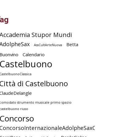
ag
Accademia Stupor Mundi
AdolpheSax
Betta
AssCultArteNuova
Buonvino
Calendario
Castelbuono
CastelbuonoClassica
Città di Castelbuono
ClaudeDelangle
comodato strumento musicale primo spazio
castelbuono riuso
Concorso
ConcorsoInternazionaleAdolpheSaxCastelbuono