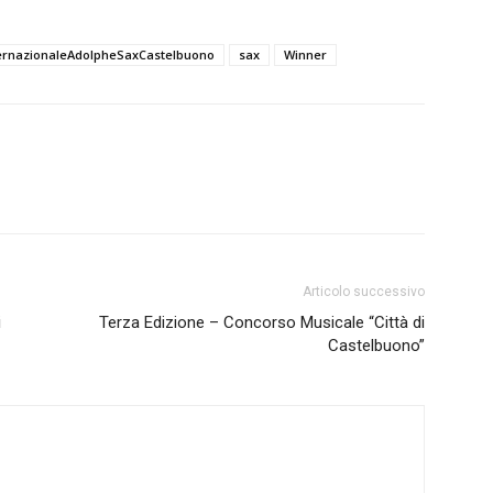
ernazionaleAdolpheSaxCastelbuono
sax
Winner
Articolo successivo
i
Terza Edizione – Concorso Musicale “Città di
Castelbuono”