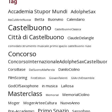
Tag
Accademia Stupor Mundi
AdolpheSax
Betta
Buonvino
Calendario
AssCultArteNuova
Castelbuono
CastelbuonoClassica
Città di Castelbuono
ClaudeDelangle
comodato strumento musicale primo spazio castelbuono riuso
Concorso
ConcorsoInternazionaleAdolpheSaxCastelbuono
CorsiBase
DaniloCiolino
DalSuonoAllaParola
FilmScoring
FirstEdition
GiovaniTalenti
GliArchiEnsemble
GodOfSaxophone
in musica
LaRosa
Masterclass
MemorialCiolino
Memorial
Moger
MogerArteeCultura
NuovoAnno
Primo Spazio
Pre-Accademici
Sassofono