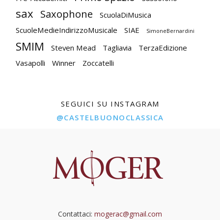
sax
Saxophone
ScuolaDiMusica
ScuoleMedieIndirizzoMusicale
SIAE
SimoneBernardini
SMIM
Steven Mead
Tagliavia
TerzaEdizione
Vasapolli
Winner
Zoccatelli
SEGUICI SU INSTAGRAM
@CASTELBUONOCLASSICA
Contattaci:
mogerac@gmail.com