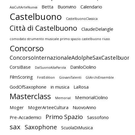
Betta
Buonvino
Calendario
AssCultArteNuova
Castelbuono
CastelbuonoClassica
Città di Castelbuono
ClaudeDelangle
comodato strumento musicale primo spazio castelbuono riuso
Concorso
ConcorsoInternazionaleAdolpheSaxCastelbuono
CorsiBase
DaniloCiolino
DalSuonoAllaParola
FilmScoring
FirstEdition
GiovaniTalenti
GliArchiEnsemble
GodOfSaxophone
in musica
LaRosa
Masterclass
MemorialCiolino
Memorial
Moger
MogerArteeCultura
NuovoAnno
Primo Spazio
Pre-Accademici
Sassofono
sax
Saxophone
ScuolaDiMusica