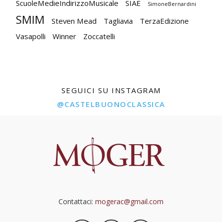
ScuoleMedieIndirizzoMusicale
SIAE
SimoneBernardini
SMIM
Steven Mead
Tagliavia
TerzaEdizione
Vasapolli
Winner
Zoccatelli
SEGUICI SU INSTAGRAM
@CASTELBUONOCLASSICA
Contattaci:
mogerac@gmail.com