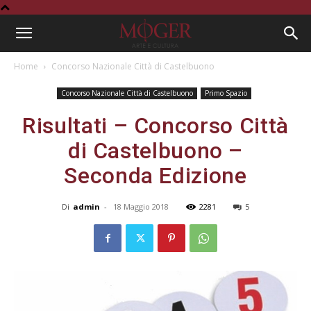
Home
Concorso Nazionale Città di Castelbuono
Concorso Nazionale Città di Castelbuono
Primo Spazio
Risultati – Concorso Città
di Castelbuono –
Seconda Edizione
Di
admin
-
18 Maggio 2018
2281
5