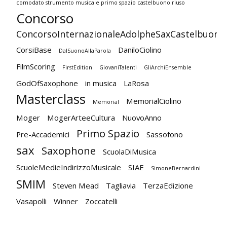
comodato strumento musicale primo spazio castelbuono riuso
Concorso
ConcorsoInternazionaleAdolpheSaxCastelbuono
CorsiBase
DaniloCiolino
DalSuonoAllaParola
FilmScoring
FirstEdition
GiovaniTalenti
GliArchiEnsemble
GodOfSaxophone
in musica
LaRosa
Masterclass
MemorialCiolino
Memorial
Moger
MogerArteeCultura
NuovoAnno
Primo Spazio
Pre-Accademici
Sassofono
sax
Saxophone
ScuolaDiMusica
ScuoleMedieIndirizzoMusicale
SIAE
SimoneBernardini
SMIM
Steven Mead
Tagliavia
TerzaEdizione
Vasapolli
Winner
Zoccatelli