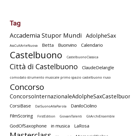
Tag
Accademia Stupor Mundi
AdolpheSax
Betta
Buonvino
Calendario
AssCultArteNuova
Castelbuono
CastelbuonoClassica
Città di Castelbuono
ClaudeDelangle
comodato strumento musicale primo spazio castelbuono riuso
Concorso
ConcorsoInternazionaleAdolpheSaxCastelbuono
CorsiBase
DaniloCiolino
DalSuonoAllaParola
FilmScoring
FirstEdition
GiovaniTalenti
GliArchiEnsemble
GodOfSaxophone
in musica
LaRosa
Masterclass