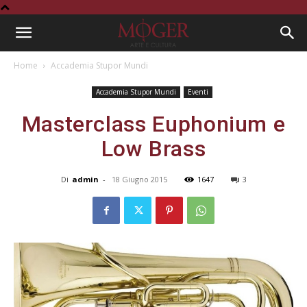
Home
Accademia Stupor Mundi
Accademia Stupor Mundi
Eventi
Masterclass Euphonium e
Low Brass
Di
admin
-
18 Giugno 2015
1647
3