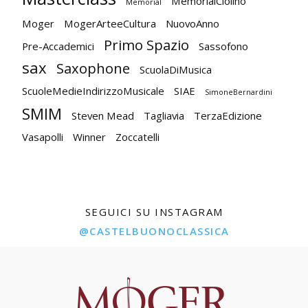
MemorialCiolino
Memorial
Moger
MogerArteeCultura
NuovoAnno
Primo Spazio
Pre-Accademici
Sassofono
sax
Saxophone
ScuolaDiMusica
ScuoleMedieIndirizzoMusicale
SIAE
SimoneBernardini
SMIM
Steven Mead
Tagliavia
TerzaEdizione
Vasapolli
Winner
Zoccatelli
SEGUICI SU INSTAGRAM
@CASTELBUONOCLASSICA