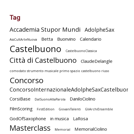
Tag
Accademia Stupor Mundi
AdolpheSax
Betta
Buonvino
Calendario
AssCultArteNuova
Castelbuono
CastelbuonoClassica
Città di Castelbuono
ClaudeDelangle
comodato strumento musicale primo spazio castelbuono riuso
Concorso
ConcorsoInternazionaleAdolpheSaxCastelbuono
CorsiBase
DaniloCiolino
DalSuonoAllaParola
FilmScoring
FirstEdition
GiovaniTalenti
GliArchiEnsemble
GodOfSaxophone
in musica
LaRosa
Masterclass
MemorialCiolino
Memorial