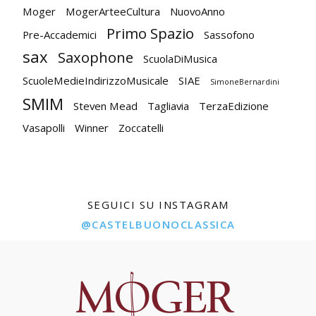
Moger
MogerArteeCultura
NuovoAnno
Primo Spazio
Pre-Accademici
Sassofono
sax
Saxophone
ScuolaDiMusica
ScuoleMedieIndirizzoMusicale
SIAE
SimoneBernardini
SMIM
Steven Mead
Tagliavia
TerzaEdizione
Vasapolli
Winner
Zoccatelli
SEGUICI SU INSTAGRAM
@CASTELBUONOCLASSICA